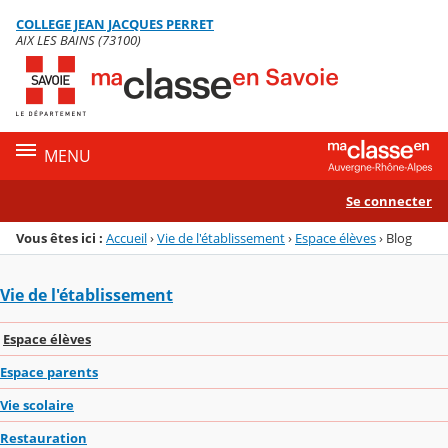
Panneau de gestion des cookies
COLLEGE JEAN JACQUES PERRET
Menu de la rubrique
Contenu
AIX LES BAINS (73100)
MENU
Se connecter
Vous êtes ici :
Accueil
›
Vie de l'établissement
›
Espace élèves
›
Blog
Vie de l'établissement
Espace élèves
Espace parents
Vie scolaire
Restauration