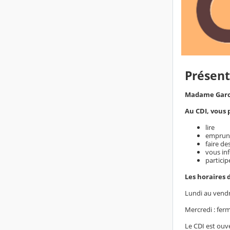
Présent
Madame Garci
Au CDI, vous 
lire
emprun
faire de
vous inf
particip
Les horaires 
Lundi au vendr
Mercredi : fer
Le CDI est ouv