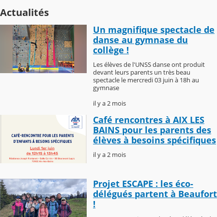
Actualités
Un magnifique spectacle de
danse au gymnase du
collège !
Les élèves de l'UNSS danse ont produit
devant leurs parents un très beau
spectacle le mercredi 03 juin à 18h au
gymnase
il y a 2 mois
Café rencontres à AIX LES
BAINS pour les parents des
élèves à besoins spécifiques
il y a 2 mois
Projet ESCAPE : les éco-
délégués partent à Beaufort
!