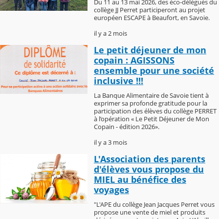
Du 11 au 13 mai 2026, des éco-délégués du
collège JJ Perret participeront au projet
européen ESCAPE à Beaufort, en Savoie.
il y a 2 mois
Le petit déjeuner de mon
copain : AGISSONS
ensemble pour une société
inclusive !!!
La Banque Alimentaire de Savoie tient à
exprimer sa profonde gratitude pour la
participation des élèves du collège PERRET
à l’opération « Le Petit Déjeuner de Mon
Copain - édition 2026».
il y a 3 mois
L'Association des parents
d'élèves vous propose du
MIEL au bénéfice des
voyages
"L'APE du collège Jean Jacques Perret vous
propose une vente de miel et produits