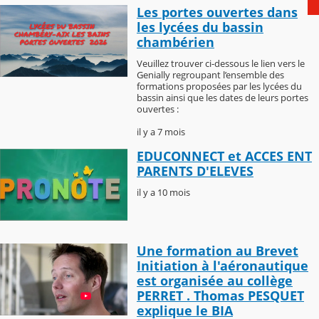
Les portes ouvertes dans
les lycées du bassin
chambérien
Veuillez trouver ci-dessous le lien vers le
Genially regroupant l’ensemble des
formations proposées par les lycées du
bassin ainsi que les dates de leurs portes
ouvertes :
il y a 7 mois
EDUCONNECT et ACCES ENT
PARENTS D'ELEVES
il y a 10 mois
Une formation au Brevet
Initiation à l'aéronautique
est organisée au collège
PERRET . Thomas PESQUET
explique le BIA