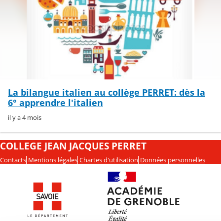
La bilangue italien au collège PERRET: dès la
6° apprendre l'italien
il y a 4 mois
COLLEGE JEAN JACQUES PERRET
Contacts
Mentions légales
Chartes d'utilisation
Données personnelles