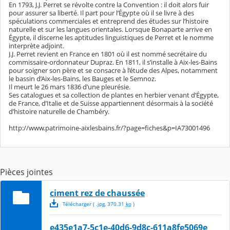
En 1793, J.J. Perret se révolte contre la Convention : il doit alors fuir
pour assurer sa liberté. Il part pour l’Égypte où il se livre à des
spéculations commerciales et entreprend des études sur l’histoire
naturelle et sur les langues orientales. Lorsque Bonaparte arrive en
Égypte, il discerne les aptitudes linguistiques de Perret et le nomme
interprète adjoint.
J.J. Perret revient en France en 1801 où il est nommé secrétaire du
commissaire-ordonnateur Dupraz. En 1811, il s’installe à Aix-les-Bains
pour soigner son père et se consacre à l’étude des Alpes, notamment
le bassin d’Aix-les-Bains, les Bauges et le Semnoz.
Il meurt le 26 mars 1836 d’une pleurésie.
Ses catalogues et sa collection de plantes en herbier venant d’Égypte,
de France, d’Italie et de Suisse appartiennent désormais à la société
d’histoire naturelle de Chambéry.
http://www.patrimoine-aixlesbains.fr/?page=fiches&p=IA73001496
Pièces jointes
ciment rez de chaussée
Télécharger
( .
jpg
,
370.31
ko
)
e435e1a7-5c1e-40d6-9d8c-611a8fe5069e