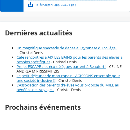
Télécharger
( .
jpg
,
254.91
ko
)
Dernières actualités
Un magnifique spectacle de danse au gymnase du collège !
- Christel Denis
Café rencontres à AIX LES BAINS pour les parents des élèves à
besoins spécifiques
- Christel Denis
Projet ESCAPE : les éco-délégués partent à Beaufort !
- CELINE
ANDREA M PRISSIMITZIS
Le petit déjeuner de mon copain : AGISSONS ensemble pour
une société inclusive !!!
- Christel Denis
L'Association des parents d'élèves vous propose du MIEL au
bénéfice des voyages
- Christel Denis
Prochains événements