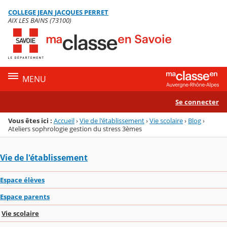
Panneau de gestion des cookies
COLLEGE JEAN JACQUES PERRET
Menu de la rubrique
Contenu
AIX LES BAINS (73100)
MENU
Se connecter
Vous êtes ici :
Accueil
›
Vie de l'établissement
›
Vie scolaire
›
Blog
›
Ateliers sophrologie gestion du stress 3èmes
Vie de l'établissement
Espace élèves
Espace parents
Vie scolaire