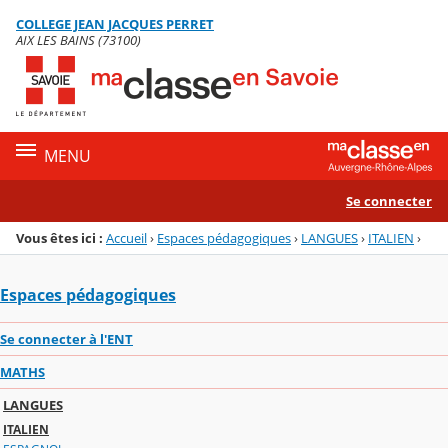
Panneau de gestion des cookies
COLLEGE JEAN JACQUES PERRET
Menu de la rubrique
Contenu
AIX LES BAINS (73100)
MENU
Se connecter
Vous êtes ici :
Accueil
›
Espaces pédagogiques
›
LANGUES
›
ITALIEN
›
Espaces pédagogiques
Se connecter à l'ENT
MATHS
LANGUES
ITALIEN