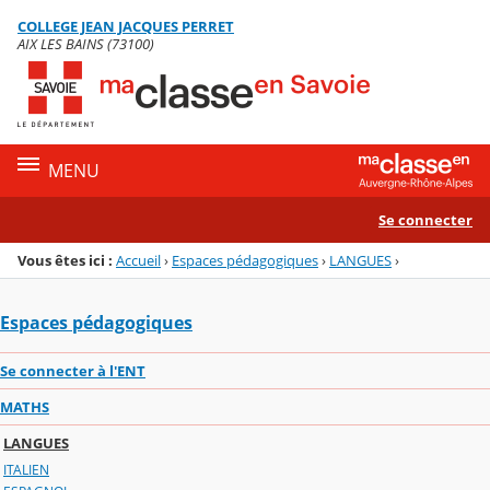
Panneau de gestion des cookies
COLLEGE JEAN JACQUES PERRET
Menu de la rubrique
Contenu
AIX LES BAINS (73100)
MENU
Se connecter
Vous êtes ici :
Accueil
›
Espaces pédagogiques
›
LANGUES
›
Espaces pédagogiques
Se connecter à l'ENT
MATHS
LANGUES
ITALIEN