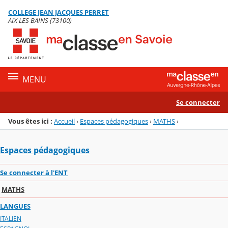
Panneau de gestion des cookies
COLLEGE JEAN JACQUES PERRET
Menu de la rubrique
Contenu
AIX LES BAINS (73100)
MENU
Se connecter
Vous êtes ici :
Accueil
›
Espaces pédagogiques
›
MATHS
›
Espaces pédagogiques
Se connecter à l'ENT
MATHS
LANGUES
ITALIEN