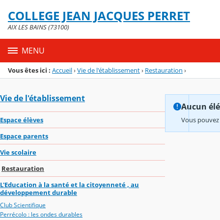
Panneau de gestion des cookies
COLLEGE JEAN JACQUES PERRET
Menu de la rubrique
Contenu
AIX LES BAINS (73100)
MENU
Vous êtes ici :
Accueil
›
Vie de l'établissement
›
Restauration
›
Vie de l'établissement
Aucun élém
Espace élèves
Vous pouvez 
Espace parents
Vie scolaire
Restauration
L'Education à la santé et la citoyenneté , au
développement durable
Club Scientifique
Perrécolo : les ondes durables